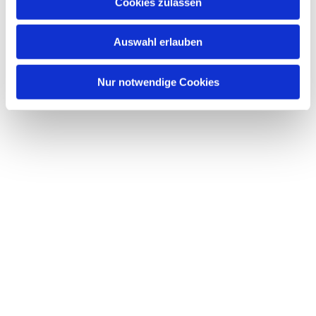
Dies könnte Sie auch interessieren
Cookies zulassen
s
w
Auswahl erlauben
a
h
l
Nur notwendige Cookies