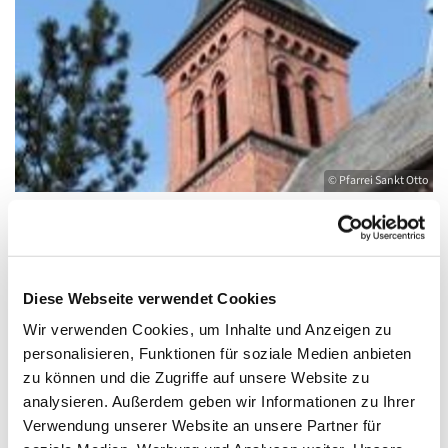
© Pfarrei Sankt Otto
Sonntag, 3. Oktober 2027, 11:00 - 12:00
Diese Webseite verwendet Cookies
Uhr
Wir verwenden Cookies, um Inhalte und Anzeigen zu
personalisieren, Funktionen für soziale Medien anbieten
Kirche St. Joseph, Bahnhofstraße 14,
zu können und die Zugriffe auf unsere Website zu
17489 Greifswald
analysieren. Außerdem geben wir Informationen zu Ihrer
Verwendung unserer Website an unsere Partner für