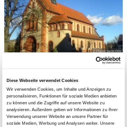
© Pfarrei Sankt Otto
Sonntag, 9. Januar 2028, 09:00 - 10:00 Uhr
Diese Webseite verwendet Cookies
Wir verwenden Cookies, um Inhalte und Anzeigen zu
Anklam, Salvator, Friedländer Straße 33,
personalisieren, Funktionen für soziale Medien anbieten
zu können und die Zugriffe auf unsere Website zu
17389 Anklam
analysieren. Außerdem geben wir Informationen zu Ihrer
Verwendung unserer Website an unsere Partner für
soziale Medien, Werbung und Analysen weiter. Unsere