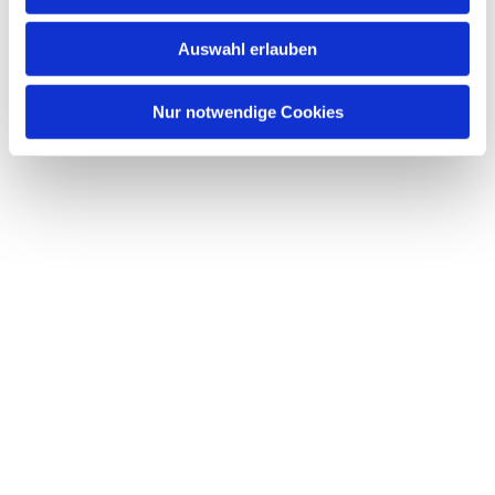
s
w
Auswahl erlauben
a
h
l
Nur notwendige Cookies