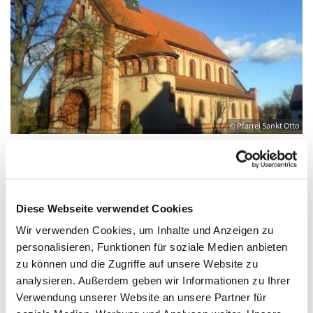
© Pfarrei Sankt Otto
Sonntag, 31. Oktober 2027, 09:00 - 10:00
Diese Webseite verwendet Cookies
Uhr
Wir verwenden Cookies, um Inhalte und Anzeigen zu
personalisieren, Funktionen für soziale Medien anbieten
Anklam, Salvator, Friedländer Straße 33,
zu können und die Zugriffe auf unsere Website zu
17389 Anklam
analysieren. Außerdem geben wir Informationen zu Ihrer
Verwendung unserer Website an unsere Partner für