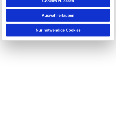
Dies könnte Sie auch interessieren
Cookies zulassen
s
w
Auswahl erlauben
a
h
l
Nur notwendige Cookies