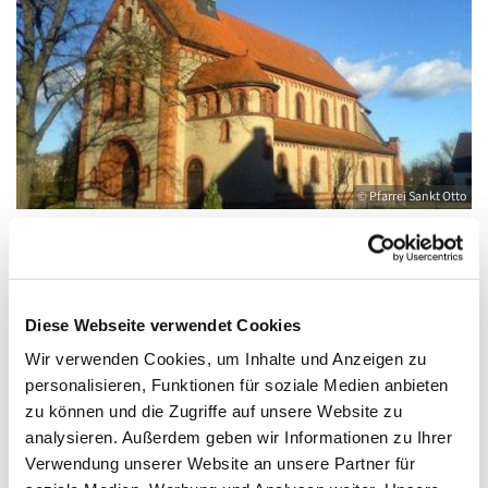
© Pfarrei Sankt Otto
Sonntag, 10. Oktober 2027, 09:00 - 10:00
Diese Webseite verwendet Cookies
Uhr
Wir verwenden Cookies, um Inhalte und Anzeigen zu
personalisieren, Funktionen für soziale Medien anbieten
Anklam, Salvator, Friedländer Straße 33,
zu können und die Zugriffe auf unsere Website zu
17389 Anklam
analysieren. Außerdem geben wir Informationen zu Ihrer
Verwendung unserer Website an unsere Partner für