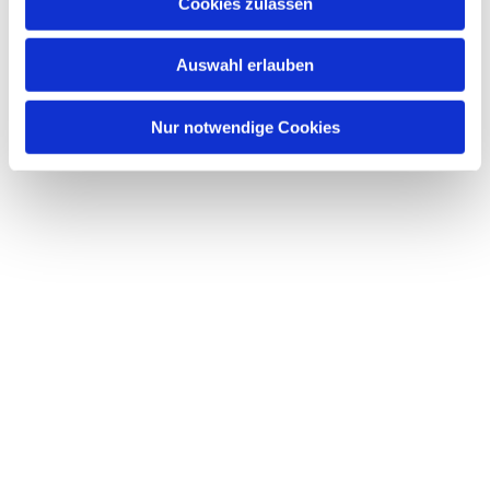
Dies könnte Sie auch interessieren
Cookies zulassen
s
w
Auswahl erlauben
a
h
l
Nur notwendige Cookies