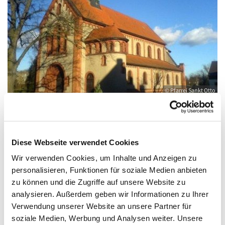
© Pfarrei Sankt Otto
Sonntag, 6. Juni 2027, 09:00 - 10:00 Uhr
Diese Webseite verwendet Cookies
Wir verwenden Cookies, um Inhalte und Anzeigen zu
Anklam, Salvator, Friedländer Straße 33,
personalisieren, Funktionen für soziale Medien anbieten
zu können und die Zugriffe auf unsere Website zu
17389 Anklam
analysieren. Außerdem geben wir Informationen zu Ihrer
Verwendung unserer Website an unsere Partner für
soziale Medien, Werbung und Analysen weiter. Unsere