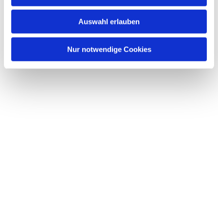
s
w
Auswahl erlauben
a
h
l
Nur notwendige Cookies