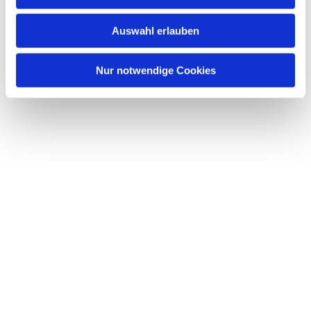
s
w
Auswahl erlauben
a
h
l
Nur notwendige Cookies