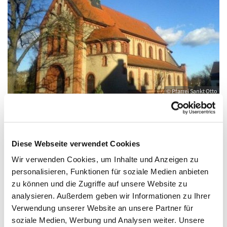
© Pfarrei Sankt Otto
Sonntag, 16. Mai 2027, 09:00 - 10:00 Uhr
Diese Webseite verwendet Cookies
Wir verwenden Cookies, um Inhalte und Anzeigen zu
Anklam, Salvator, Friedländer Straße 33,
personalisieren, Funktionen für soziale Medien anbieten
zu können und die Zugriffe auf unsere Website zu
17389 Anklam
analysieren. Außerdem geben wir Informationen zu Ihrer
Verwendung unserer Website an unsere Partner für
soziale Medien, Werbung und Analysen weiter. Unsere