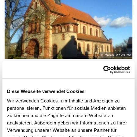
© Pfarrei Sankt Otto
Sonntag, 20. Dezember 2026, 09:00 -
Diese Webseite verwendet Cookies
10:00 Uhr
Wir verwenden Cookies, um Inhalte und Anzeigen zu
personalisieren, Funktionen für soziale Medien anbieten
Anklam, Salvator, Friedländer Straße 33,
zu können und die Zugriffe auf unsere Website zu
17389 Anklam
analysieren. Außerdem geben wir Informationen zu Ihrer
Verwendung unserer Website an unsere Partner für