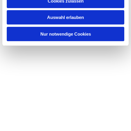
Dies könnte Sie auch interessieren
Cookies zulassen
s
w
Auswahl erlauben
a
h
l
Nur notwendige Cookies