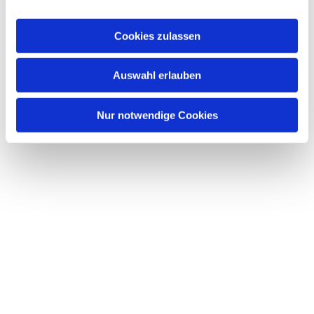
a
u
Cookies zulassen
s
w
Dies könnte Sie auch interessieren
Auswahl erlauben
a
h
l
Nur notwendige Cookies