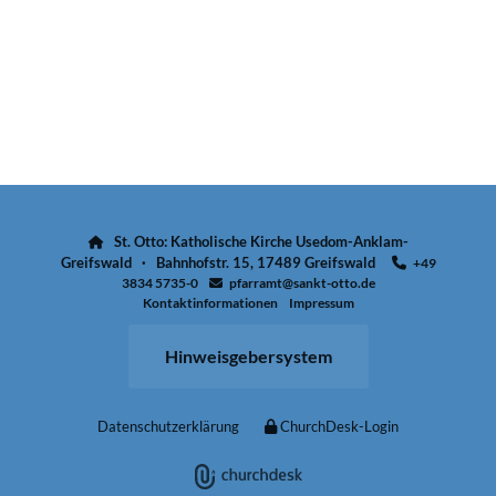
St. Otto: Katholische Kirche Usedom-Anklam-

Greifswald · Bahnhofstr. 15, 17489 Greifswald
+49

3834 5735-0
pfarramt@sankt-otto.de

Kontaktinformationen
Impressum
Hinweisgebersystem
Datenschutzerklärung
ChurchDesk-Login