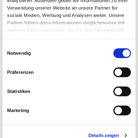
analysieren. Außerdem geben wir Informationen zu Ihrer
Verwendung unserer Website an unsere Partner für
mit Pfr. Martin Kalinowski
soziale Medien, Werbung und Analysen weiter. Unsere
Partner führen diese Informationen möglicherweise mit
weiteren Daten zusammen, die Sie ihnen bereitgestellt
haben oder die sie im Rahmen Ihrer Nutzung der Dienste
gesammelt haben.
E
Notwendig
i
n
w
Präferenzen
i
l
l
Statistiken
i
g
Marketing
u
n
g
Details zeigen
s