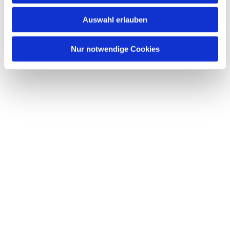
w
Auswahl erlauben
a
h
l
Nur notwendige Cookies