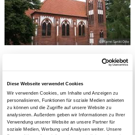
© Pfarrei Sankt Otto
Sonntag, 5. Dezember 2027, 09:00 - 10:00
Uhr
Diese Webseite verwendet Cookies
Wir verwenden Cookies, um Inhalte und Anzeigen zu
Wolgast, Herz Jesu, August-Dähn-Straße
personalisieren, Funktionen für soziale Medien anbieten
9, 17438 Wolgast
zu können und die Zugriffe auf unsere Website zu
analysieren. Außerdem geben wir Informationen zu Ihrer
Verwendung unserer Website an unsere Partner für
soziale Medien, Werbung und Analysen weiter. Unsere