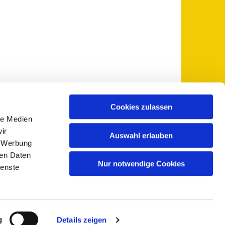
Cookies zulassen
le Medien
 5735-0
pfarramt@sankt-otto.de

ir
Auswahl erlauben
, Werbung
ren Daten
Nur notwendige Cookies
ienste
g
Details zeigen