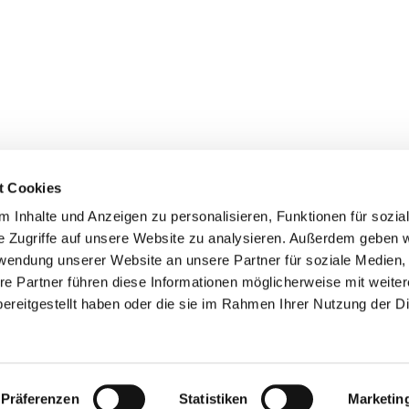
t Cookies
 Inhalte und Anzeigen zu personalisieren, Funktionen für sozia
+49 3834
dom-Anklam-Greifswald · Bahnhofstr. 15, 17489 Greifswald

e Zugriffe auf unsere Website zu analysieren. Außerdem geben w
Kontaktinformationen
Impressum
rwendung unserer Website an unsere Partner für soziale Medien
re Partner führen diese Informationen möglicherweise mit weite
Hinweisgebersystem
ereitgestellt haben oder die sie im Rahmen Ihrer Nutzung der D
Datenschutzerklärung
ChurchDesk-Login
Präferenzen
Statistiken
Marketin