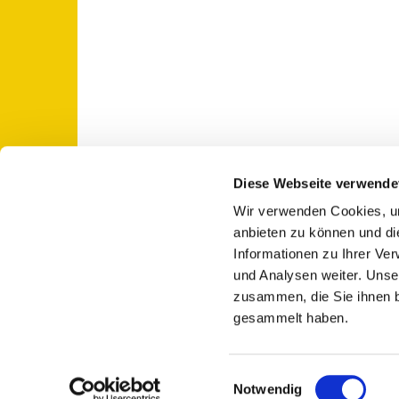
Diese Webseite verwende
Wir verwenden Cookies, um
St. Otto: Katholische Kirche Use

anbieten zu können und di
Informationen zu Ihrer Ve
und Analysen weiter. Unse
zusammen, die Sie ihnen b
gesammelt haben.
E
Notwendig