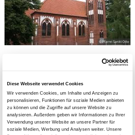
© Pfarrei Sankt Otto
Sonntag, 7. November 2027, 09:00 - 10:00
Uhr
Diese Webseite verwendet Cookies
Wir verwenden Cookies, um Inhalte und Anzeigen zu
Wolgast, Herz Jesu, August-Dähn-Straße
personalisieren, Funktionen für soziale Medien anbieten
9, 17438 Wolgast
zu können und die Zugriffe auf unsere Website zu
analysieren. Außerdem geben wir Informationen zu Ihrer
Verwendung unserer Website an unsere Partner für
soziale Medien, Werbung und Analysen weiter. Unsere