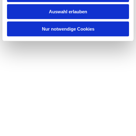
w
Auswahl erlauben
a
h
l
Nur notwendige Cookies