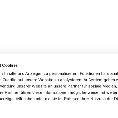
t Cookies
 Inhalte und Anzeigen zu personalisieren, Funktionen für sozia
+49 3834
dom-Anklam-Greifswald · Bahnhofstr. 15, 17489 Greifswald

e Zugriffe auf unsere Website zu analysieren. Außerdem geben w
Kontaktinformationen
Impressum
rwendung unserer Website an unsere Partner für soziale Medien
re Partner führen diese Informationen möglicherweise mit weite
Hinweisgebersystem
ereitgestellt haben oder die sie im Rahmen Ihrer Nutzung der D
Datenschutzerklärung
ChurchDesk-Login