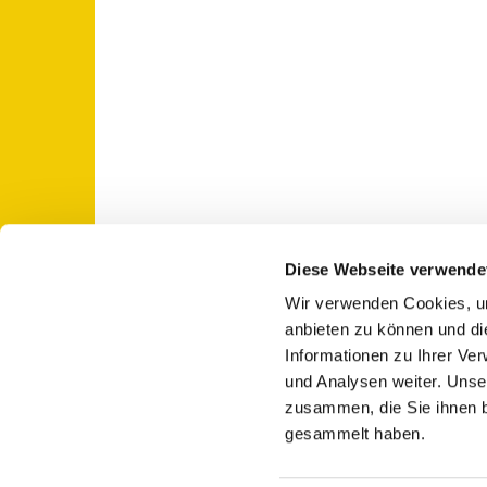
Diese Webseite verwende
Wir verwenden Cookies, um
St. Otto: Katholische Kirche Use

anbieten zu können und di
Informationen zu Ihrer Ve
und Analysen weiter. Unse
zusammen, die Sie ihnen b
gesammelt haben.