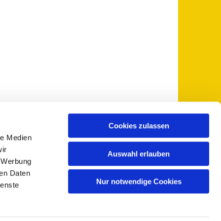
Cookies zulassen
le Medien
 5735-0
pfarramt@sankt-otto.de

ir
Auswahl erlauben
, Werbung
ren Daten
Nur notwendige Cookies
ienste