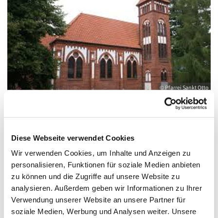
© Pfarrei Sankt Otto
Mittwoch, 5. August 2026, 10:00 Uhr
Diese Webseite verwendet Cookies
Wir verwenden Cookies, um Inhalte und Anzeigen zu
Gemeindehaus Wolgast, August-Dähn-
personalisieren, Funktionen für soziale Medien anbieten
zu können und die Zugriffe auf unsere Website zu
Straße 9, 17438 Wolgast
analysieren. Außerdem geben wir Informationen zu Ihrer
Verwendung unserer Website an unsere Partner für
soziale Medien, Werbung und Analysen weiter. Unsere