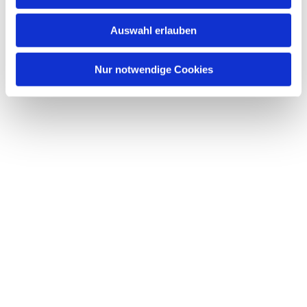
s
w
Auswahl erlauben
a
h
l
Nur notwendige Cookies