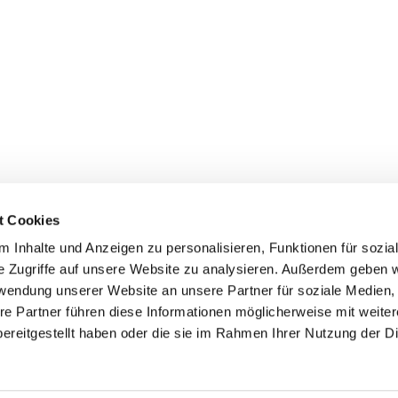
t Cookies
 Inhalte und Anzeigen zu personalisieren, Funktionen für sozia
+49 3834
dom-Anklam-Greifswald · Bahnhofstr. 15, 17489 Greifswald

e Zugriffe auf unsere Website zu analysieren. Außerdem geben w
Kontaktinformationen
Impressum
rwendung unserer Website an unsere Partner für soziale Medien
re Partner führen diese Informationen möglicherweise mit weite
Hinweisgebersystem
ereitgestellt haben oder die sie im Rahmen Ihrer Nutzung der D
Datenschutzerklärung
ChurchDesk-Login