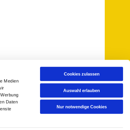
Cookies zulassen
le Medien
 5735-0
pfarramt@sankt-otto.de

ir
Auswahl erlauben
, Werbung
ren Daten
Nur notwendige Cookies
ienste