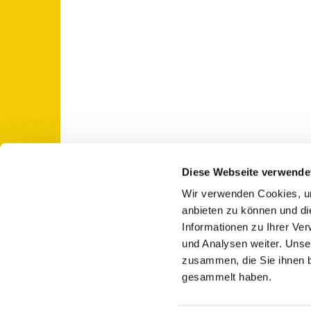
Diese Webseite verwende
Wir verwenden Cookies, um
St. Otto: Katholische Kirche Use

anbieten zu können und di
Informationen zu Ihrer Ve
und Analysen weiter. Unse
zusammen, die Sie ihnen b
gesammelt haben.