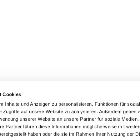
t Cookies
 Inhalte und Anzeigen zu personalisieren, Funktionen für sozia
+49 3834
dom-Anklam-Greifswald · Bahnhofstr. 15, 17489 Greifswald

e Zugriffe auf unsere Website zu analysieren. Außerdem geben w
Kontaktinformationen
Impressum
rwendung unserer Website an unsere Partner für soziale Medien
re Partner führen diese Informationen möglicherweise mit weite
Hinweisgebersystem
ereitgestellt haben oder die sie im Rahmen Ihrer Nutzung der D