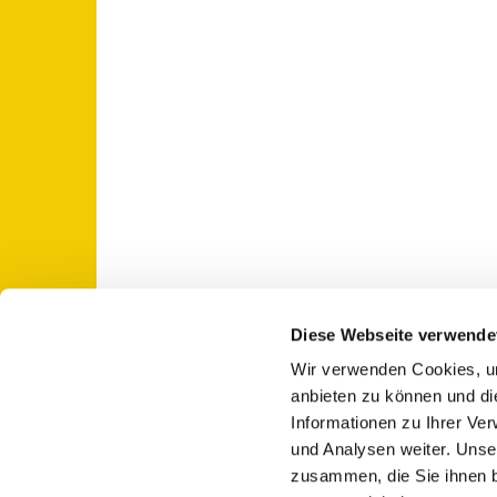
Diese Webseite verwende
Wir verwenden Cookies, um
St. Otto: Katholische Kirche Use

anbieten zu können und di
Informationen zu Ihrer Ve
und Analysen weiter. Unse
zusammen, die Sie ihnen b