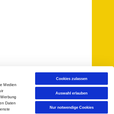
Cookies zulassen
le Medien
 5735-0
pfarramt@sankt-otto.de

ir
Auswahl erlauben
, Werbung
ren Daten
Nur notwendige Cookies
ienste