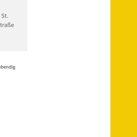
 St.
traße
lebendig