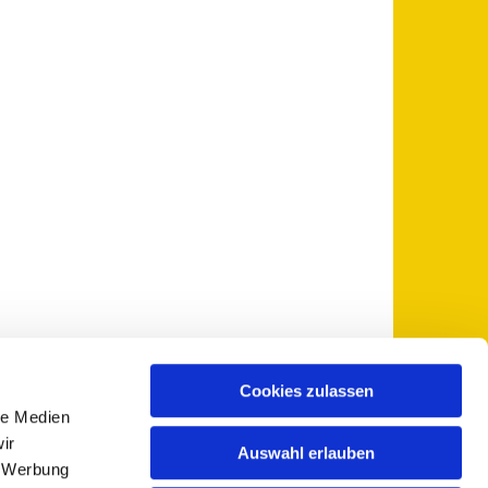
Cookies zulassen
le Medien
 5735-0
pfarramt@sankt-otto.de

ir
Auswahl erlauben
, Werbung