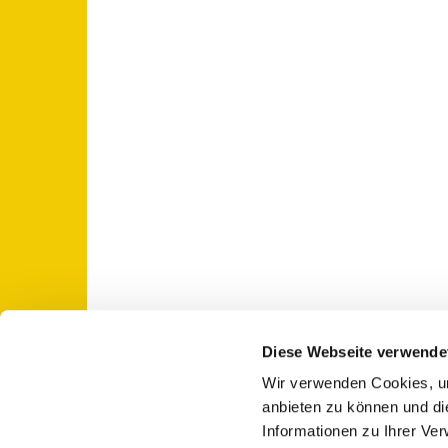
Diese Webseite verwende
Wir verwenden Cookies, um
St. Otto: Katholische Kirche Use

anbieten zu können und di
Informationen zu Ihrer Ve