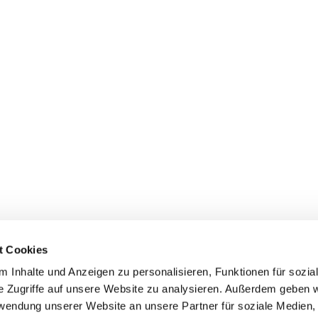
t Cookies
 Inhalte und Anzeigen zu personalisieren, Funktionen für sozia
+49 3834
dom-Anklam-Greifswald · Bahnhofstr. 15, 17489 Greifswald

e Zugriffe auf unsere Website zu analysieren. Außerdem geben w
Kontaktinformationen
Impressum
rwendung unserer Website an unsere Partner für soziale Medien