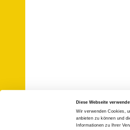
Diese Webseite verwende
Wir verwenden Cookies, um
St. Otto: Katholische Kirche Use

anbieten zu können und di
Informationen zu Ihrer Ve