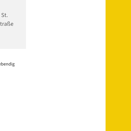
 St.
traße
lebendig