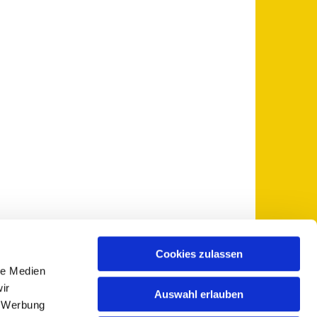
Cookies zulassen
le Medien
 5735-0
pfarramt@sankt-otto.de

ir
Auswahl erlauben
, Werbung