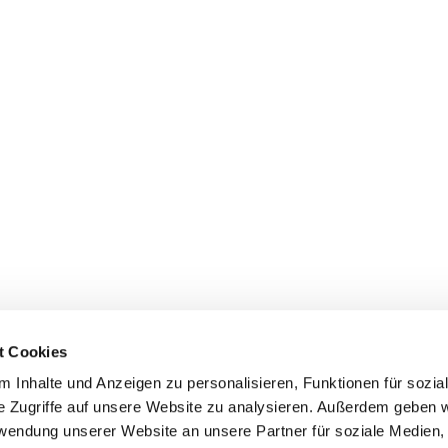
t Cookies
 Inhalte und Anzeigen zu personalisieren, Funktionen für sozia
+49 3834
dom-Anklam-Greifswald · Bahnhofstr. 15, 17489 Greifswald

e Zugriffe auf unsere Website zu analysieren. Außerdem geben w
Kontaktinformationen
Impressum
rwendung unserer Website an unsere Partner für soziale Medien