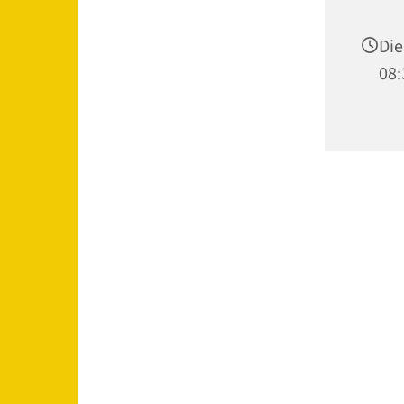
Die
08: