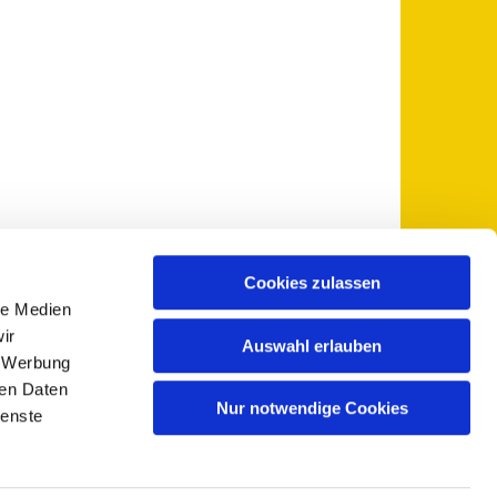
Cookies zulassen
le Medien
 5735-0
pfarramt@sankt-otto.de

ir
Auswahl erlauben
, Werbung
ren Daten
Nur notwendige Cookies
ienste