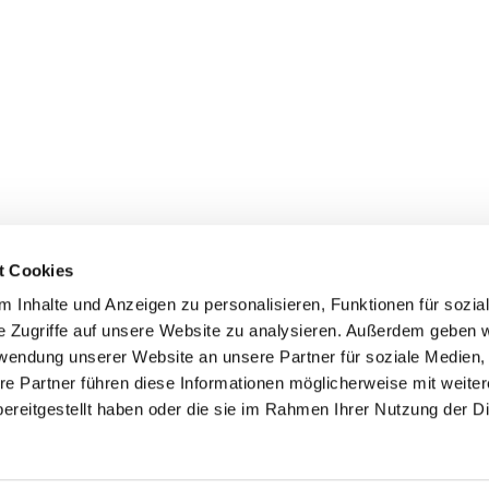
t Cookies
 Inhalte und Anzeigen zu personalisieren, Funktionen für sozia
+49 3834
dom-Anklam-Greifswald · Bahnhofstr. 15, 17489 Greifswald

e Zugriffe auf unsere Website zu analysieren. Außerdem geben w
Kontaktinformationen
Impressum
rwendung unserer Website an unsere Partner für soziale Medien
re Partner führen diese Informationen möglicherweise mit weite
Hinweisgebersystem
ereitgestellt haben oder die sie im Rahmen Ihrer Nutzung der D
Datenschutzerklärung
ChurchDesk-Login