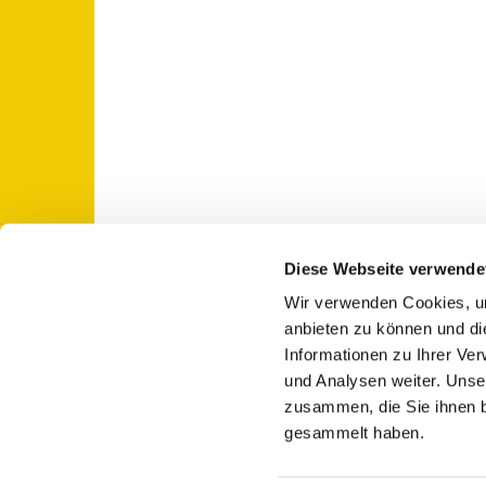
Diese Webseite verwende
Wir verwenden Cookies, um
St. Otto: Katholische Kirche Use

anbieten zu können und di
Informationen zu Ihrer Ve
und Analysen weiter. Unse
zusammen, die Sie ihnen b
gesammelt haben.