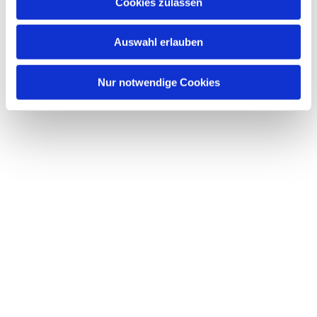
Dies könnte Sie auch interessieren
Cookies zulassen
s
w
Auswahl erlauben
a
h
l
Nur notwendige Cookies