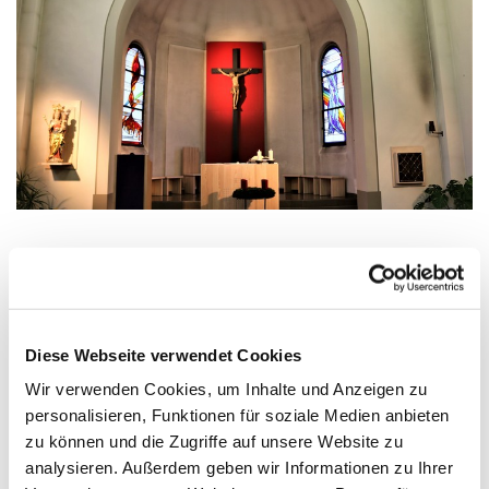
Mittwoch, 18. November 2026, 18:00 -
18:30 Uhr
Diese Webseite verwendet Cookies
Wir verwenden Cookies, um Inhalte und Anzeigen zu
Zinnowitz, St. Otto, Dr.-Wachsmann-
personalisieren, Funktionen für soziale Medien anbieten
Straße 29, 17454 Zinnowitz
zu können und die Zugriffe auf unsere Website zu
analysieren. Außerdem geben wir Informationen zu Ihrer