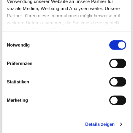
Pfr. i.R. R. Janiszewski
Verwendung unserer Website an unsere Partner für
soziale Medien, Werbung und Analysen weiter. Unsere
Partner führen diese Informationen möglicherweise mit
weiteren Daten zusammen, die Sie ihnen bereitgestellt
haben oder die sie im Rahmen Ihrer Nutzung der Dienste
gesammelt haben.
E
Notwendig
i
n
w
Präferenzen
i
l
l
Statistiken
i
g
Marketing
u
n
g
Details zeigen
s
a