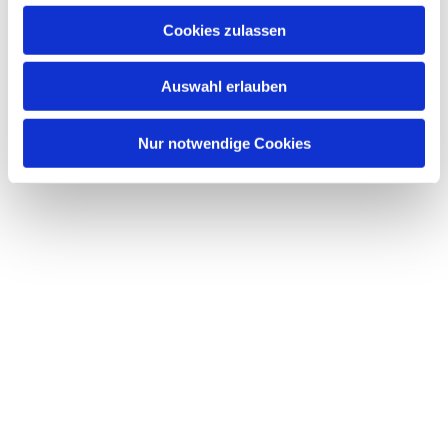
u
Cookies zulassen
s
Dies könnte Sie auch interessieren
w
Auswahl erlauben
a
h
l
Nur notwendige Cookies