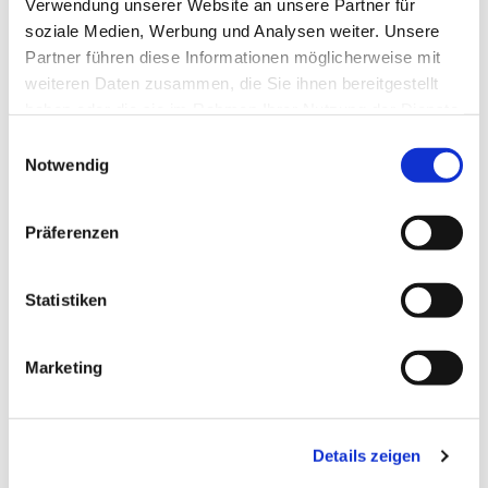
Pfr. i.R. R. Janiszewski
Verwendung unserer Website an unsere Partner für
soziale Medien, Werbung und Analysen weiter. Unsere
Partner führen diese Informationen möglicherweise mit
weiteren Daten zusammen, die Sie ihnen bereitgestellt
haben oder die sie im Rahmen Ihrer Nutzung der Dienste
gesammelt haben.
E
Notwendig
i
n
w
Präferenzen
i
l
l
Statistiken
i
g
Marketing
u
n
g
Details zeigen
s
a