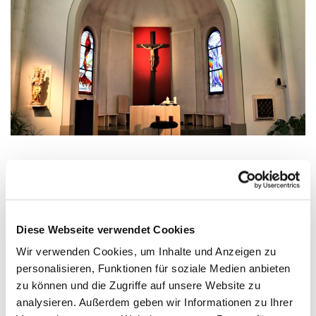
Mittwoch, 14. Oktober 2026, 18:00 - 18:30
Uhr
Diese Webseite verwendet Cookies
Wir verwenden Cookies, um Inhalte und Anzeigen zu
Zinnowitz, St. Otto, Dr.-Wachsmann-
personalisieren, Funktionen für soziale Medien anbieten
Straße 29, 17454 Zinnowitz
zu können und die Zugriffe auf unsere Website zu
analysieren. Außerdem geben wir Informationen zu Ihrer