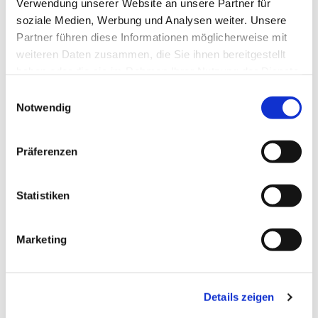
Pfr. i.R. R. Janiszewski
Verwendung unserer Website an unsere Partner für
soziale Medien, Werbung und Analysen weiter. Unsere
Partner führen diese Informationen möglicherweise mit
weiteren Daten zusammen, die Sie ihnen bereitgestellt
haben oder die sie im Rahmen Ihrer Nutzung der Dienste
gesammelt haben.
E
Notwendig
i
n
w
Präferenzen
i
l
l
Statistiken
i
g
Marketing
u
n
g
Details zeigen
s
a