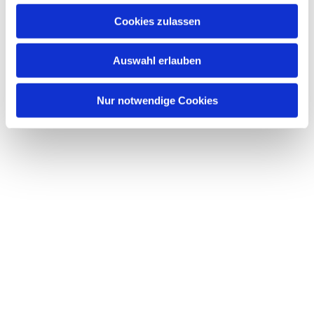
u
Cookies zulassen
s
Dies könnte Sie auch interessieren
w
Auswahl erlauben
a
h
l
Nur notwendige Cookies