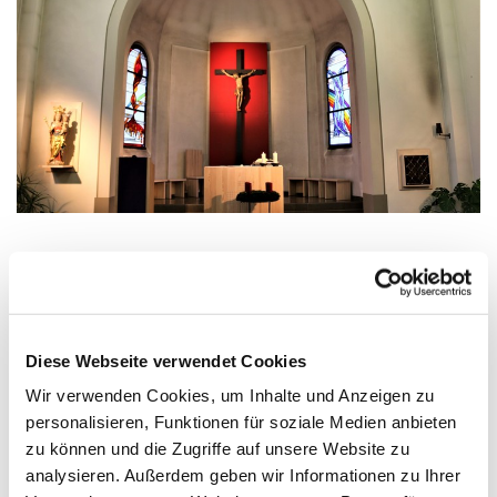
Mittwoch, 2. September 2026, 18:00 -
18:30 Uhr
Diese Webseite verwendet Cookies
Wir verwenden Cookies, um Inhalte und Anzeigen zu
Zinnowitz, St. Otto, Dr.-Wachsmann-
personalisieren, Funktionen für soziale Medien anbieten
Straße 29, 17454 Zinnowitz
zu können und die Zugriffe auf unsere Website zu
analysieren. Außerdem geben wir Informationen zu Ihrer