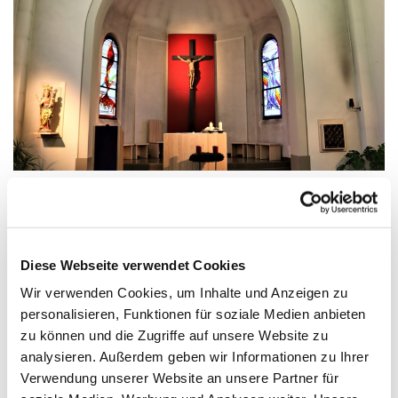
Mittwoch, 5. August 2026, 18:00 - 18:30
Diese Webseite verwendet Cookies
Uhr
Wir verwenden Cookies, um Inhalte und Anzeigen zu
personalisieren, Funktionen für soziale Medien anbieten
Zinnowitz, St. Otto, Dr.-Wachsmann-
zu können und die Zugriffe auf unsere Website zu
Straße 29, 17454 Zinnowitz
analysieren. Außerdem geben wir Informationen zu Ihrer
Verwendung unserer Website an unsere Partner für