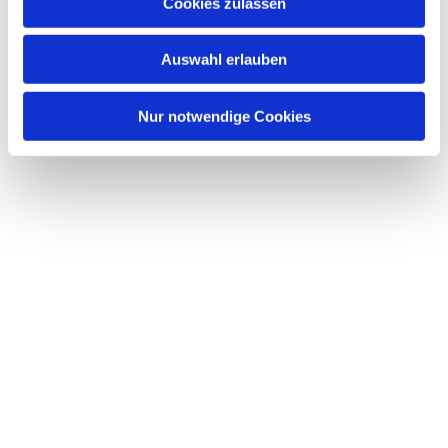
Dies könnte Sie auch interessieren
Cookies zulassen
s
w
Auswahl erlauben
a
h
l
Nur notwendige Cookies