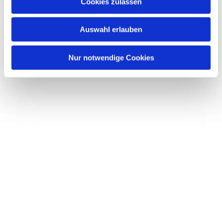
Dies könnte Sie auch interessieren
Cookies zulassen
s
w
Auswahl erlauben
a
h
l
Nur notwendige Cookies