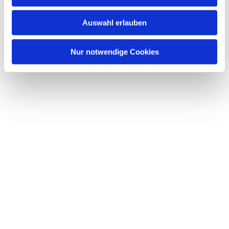
s
w
Auswahl erlauben
a
h
l
Nur notwendige Cookies