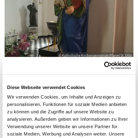
© Katholische Kirchengemeinde Pfarrei St. Otto
Freitag, 20. August 2027, 08:30 - 09:00 Uhr
Diese Webseite verwendet Cookies
Wir verwenden Cookies, um Inhalte und Anzeigen zu
Kirche St. Joseph, Bahnhofstraße 14,
personalisieren, Funktionen für soziale Medien anbieten
zu können und die Zugriffe auf unsere Website zu
17489 Greifswald
analysieren. Außerdem geben wir Informationen zu Ihrer
Verwendung unserer Website an unsere Partner für
soziale Medien, Werbung und Analysen weiter. Unsere