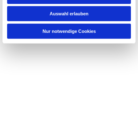
s
w
Auswahl erlauben
a
h
l
Nur notwendige Cookies