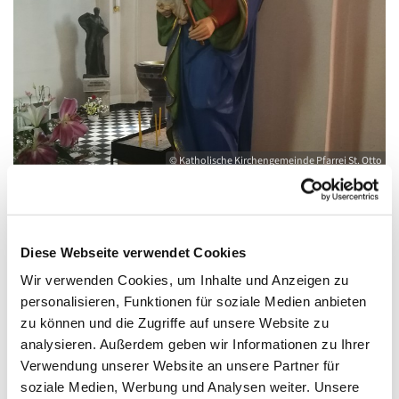
© Katholische Kirchengemeinde Pfarrei St. Otto
Freitag, 9. Juli 2027, 08:30 - 09:00 Uhr
Diese Webseite verwendet Cookies
Wir verwenden Cookies, um Inhalte und Anzeigen zu
Kirche St. Joseph, Bahnhofstraße 14,
personalisieren, Funktionen für soziale Medien anbieten
zu können und die Zugriffe auf unsere Website zu
17489 Greifswald
analysieren. Außerdem geben wir Informationen zu Ihrer
Verwendung unserer Website an unsere Partner für
soziale Medien, Werbung und Analysen weiter. Unsere