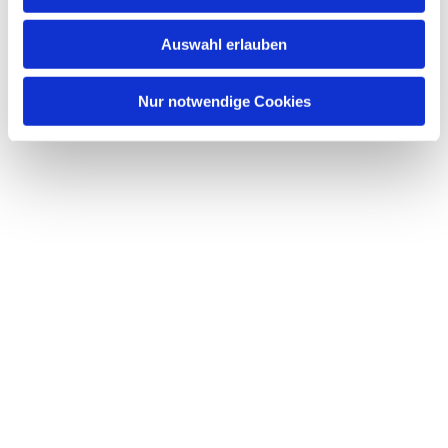
s
w
Auswahl erlauben
a
h
l
Nur notwendige Cookies