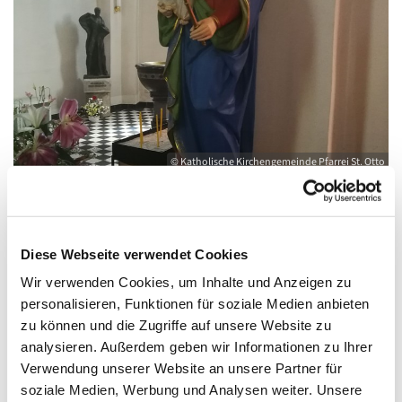
© Katholische Kirchengemeinde Pfarrei St. Otto
Freitag, 2. Juli 2027, 08:30 - 09:00 Uhr
Diese Webseite verwendet Cookies
Wir verwenden Cookies, um Inhalte und Anzeigen zu
Kirche St. Joseph, Bahnhofstraße 14,
personalisieren, Funktionen für soziale Medien anbieten
zu können und die Zugriffe auf unsere Website zu
17489 Greifswald
analysieren. Außerdem geben wir Informationen zu Ihrer
Verwendung unserer Website an unsere Partner für
soziale Medien, Werbung und Analysen weiter. Unsere