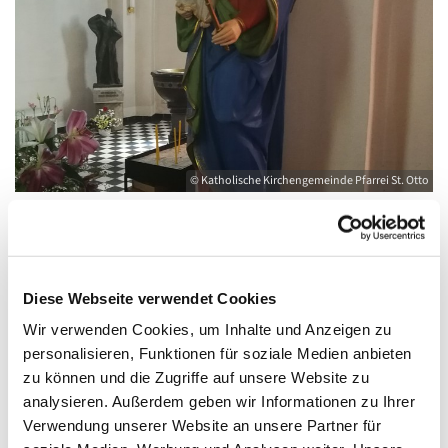
© Katholische Kirchengemeinde Pfarrei St. Otto
Freitag, 11. Dezember 2026, 08:30 - 09:00
Diese Webseite verwendet Cookies
Uhr
Wir verwenden Cookies, um Inhalte und Anzeigen zu
personalisieren, Funktionen für soziale Medien anbieten
Kirche St. Joseph, Bahnhofstraße 14,
zu können und die Zugriffe auf unsere Website zu
17489 Greifswald
analysieren. Außerdem geben wir Informationen zu Ihrer
Verwendung unserer Website an unsere Partner für