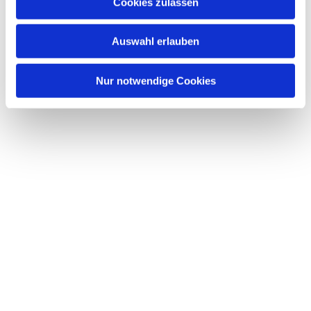
Dies könnte Sie auch interessieren
Cookies zulassen
s
w
Auswahl erlauben
a
h
l
Nur notwendige Cookies