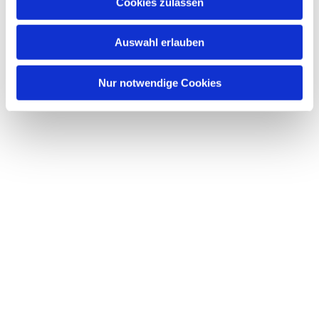
Dies könnte Sie auch interessieren
Cookies zulassen
s
w
Auswahl erlauben
a
h
l
Nur notwendige Cookies