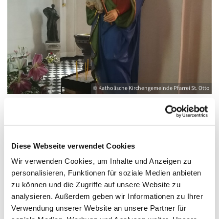
© Katholische Kirchengemeinde Pfarrei St. Otto
Freitag, 27. November 2026, 08:30 - 09:00
Diese Webseite verwendet Cookies
Uhr
Wir verwenden Cookies, um Inhalte und Anzeigen zu
personalisieren, Funktionen für soziale Medien anbieten
Kirche St. Joseph, Bahnhofstraße 14,
zu können und die Zugriffe auf unsere Website zu
17489 Greifswald
analysieren. Außerdem geben wir Informationen zu Ihrer
Verwendung unserer Website an unsere Partner für