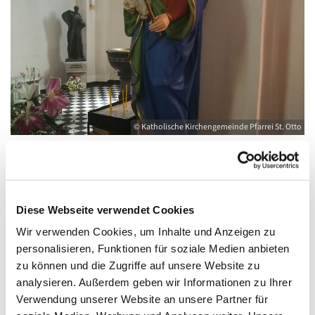
© Katholische Kirchengemeinde Pfarrei St. Otto
Freitag, 20. November 2026, 08:30 - 09:00
Diese Webseite verwendet Cookies
Uhr
Wir verwenden Cookies, um Inhalte und Anzeigen zu
personalisieren, Funktionen für soziale Medien anbieten
Kirche St. Joseph, Bahnhofstraße 14,
zu können und die Zugriffe auf unsere Website zu
17489 Greifswald
analysieren. Außerdem geben wir Informationen zu Ihrer
Verwendung unserer Website an unsere Partner für