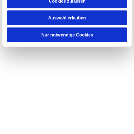
Dies könnte Sie auch interessieren
Cookies zulassen
s
w
Auswahl erlauben
a
h
l
Nur notwendige Cookies