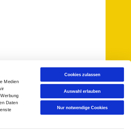
Cookies zulassen
le Medien
 5735-0
pfarramt@sankt-otto.de

ir
Auswahl erlauben
, Werbung
ren Daten
Nur notwendige Cookies
ienste