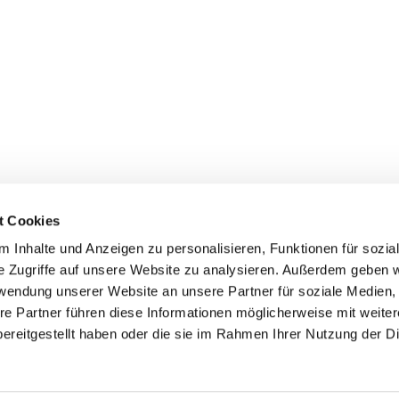
t Cookies
 Inhalte und Anzeigen zu personalisieren, Funktionen für sozia
+49 3834
dom-Anklam-Greifswald · Bahnhofstr. 15, 17489 Greifswald

e Zugriffe auf unsere Website zu analysieren. Außerdem geben w
Kontaktinformationen
Impressum
rwendung unserer Website an unsere Partner für soziale Medien
re Partner führen diese Informationen möglicherweise mit weite
Hinweisgebersystem
ereitgestellt haben oder die sie im Rahmen Ihrer Nutzung der D
Datenschutzerklärung
ChurchDesk-Login