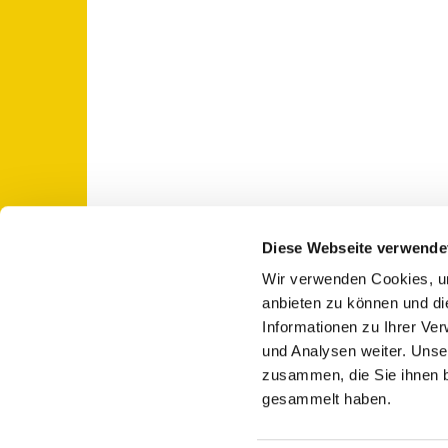
Diese Webseite verwende
Wir verwenden Cookies, um
St. Otto: Katholische Kirche Use

anbieten zu können und di
Informationen zu Ihrer Ve
und Analysen weiter. Unse
zusammen, die Sie ihnen b
gesammelt haben.