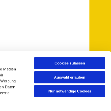
Cookies zulassen
le Medien
 5735-0
pfarramt@sankt-otto.de

ir
Auswahl erlauben
, Werbung
ren Daten
Nur notwendige Cookies
ienste