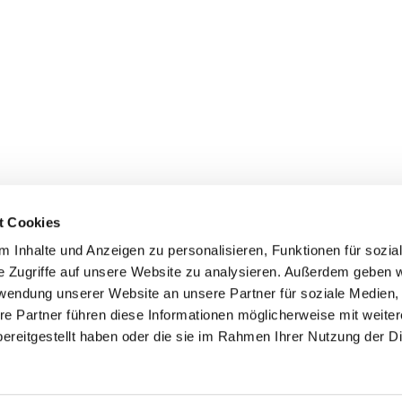
t Cookies
 Inhalte und Anzeigen zu personalisieren, Funktionen für sozia
+49 3834
dom-Anklam-Greifswald · Bahnhofstr. 15, 17489 Greifswald

e Zugriffe auf unsere Website zu analysieren. Außerdem geben w
Kontaktinformationen
Impressum
rwendung unserer Website an unsere Partner für soziale Medien
re Partner führen diese Informationen möglicherweise mit weite
Hinweisgebersystem
ereitgestellt haben oder die sie im Rahmen Ihrer Nutzung der D
Datenschutzerklärung
ChurchDesk-Login