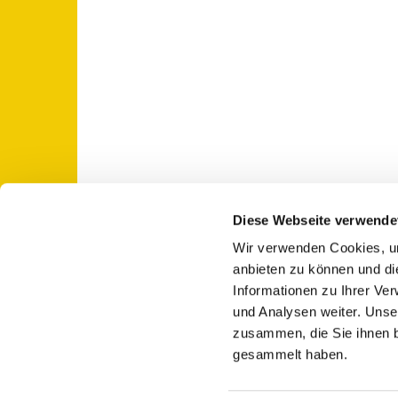
Diese Webseite verwende
Wir verwenden Cookies, um
St. Otto: Katholische Kirche Use

anbieten zu können und di
Informationen zu Ihrer Ve
und Analysen weiter. Unse
zusammen, die Sie ihnen b
gesammelt haben.