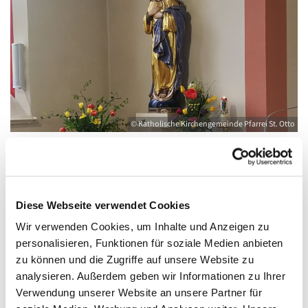
© Katholische Kirchengemeinde Pfarrei St. Otto
Sonntag, 5. Oktober 2025, 18:00 - 19:00
Diese Webseite verwendet Cookies
Uhr
Wir verwenden Cookies, um Inhalte und Anzeigen zu
personalisieren, Funktionen für soziale Medien anbieten
Kirche Herz Jesu, August-Dähn-Straße 9,
zu können und die Zugriffe auf unsere Website zu
17438 Wolgast
analysieren. Außerdem geben wir Informationen zu Ihrer
Verwendung unserer Website an unsere Partner für