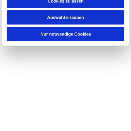
Dies könnte Sie auch interessieren
Cookies zulassen
s
w
Auswahl erlauben
a
h
l
Nur notwendige Cookies