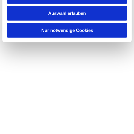
s
w
Auswahl erlauben
a
h
l
Nur notwendige Cookies