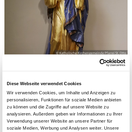
© Katholische Kirchengemeinde Pfarrei St. Otto
Samstag, 22. November 2025, 18:00 Uhr
Diese Webseite verwendet Cookies
Wir verwenden Cookies, um Inhalte und Anzeigen zu
Kirche Herz Jesu, August-Dähn-Straße 9,
personalisieren, Funktionen für soziale Medien anbieten
zu können und die Zugriffe auf unsere Website zu
17438 Wolgast
analysieren. Außerdem geben wir Informationen zu Ihrer
Verwendung unserer Website an unsere Partner für
soziale Medien, Werbung und Analysen weiter. Unsere