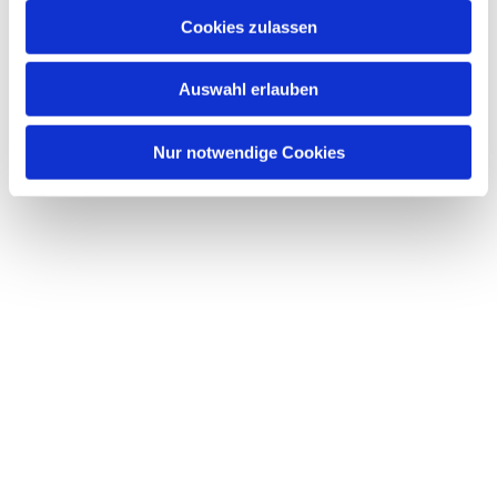
u
Cookies zulassen
s
Dies könnte Sie auch interessieren
w
Auswahl erlauben
a
h
l
Nur notwendige Cookies