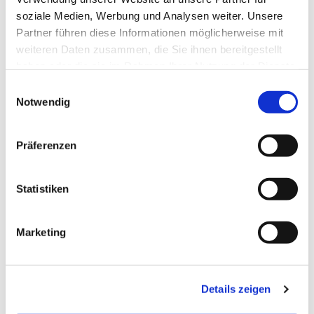
soziale Medien, Werbung und Analysen weiter. Unsere
Partner führen diese Informationen möglicherweise mit
weiteren Daten zusammen, die Sie ihnen bereitgestellt
haben oder die sie im Rahmen Ihrer Nutzung der Dienste
gesammelt haben.
E
Notwendig
i
n
w
Präferenzen
i
l
l
Statistiken
i
g
Marketing
u
n
g
Details zeigen
s
a