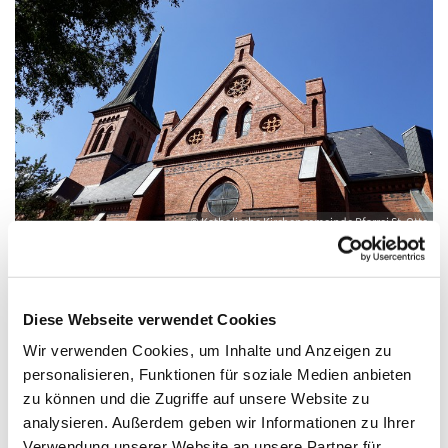
© Katholische Kirchengemeinde Pfarrei St. Otto
Diese Webseite verwendet Cookies
Samstag, 6. Februar 2027, 08:30 - 09:30
Wir verwenden Cookies, um Inhalte und Anzeigen zu
Uhr
personalisieren, Funktionen für soziale Medien anbieten
zu können und die Zugriffe auf unsere Website zu
Kirche St. Joseph, Bahnhofstraße 14,
analysieren. Außerdem geben wir Informationen zu Ihrer
17489 Greifswald
Verwendung unserer Website an unsere Partner für