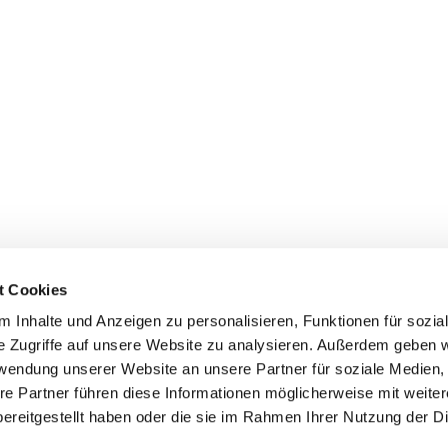
t Cookies
 Inhalte und Anzeigen zu personalisieren, Funktionen für sozia
+49 3834
dom-Anklam-Greifswald · Bahnhofstr. 15, 17489 Greifswald

e Zugriffe auf unsere Website zu analysieren. Außerdem geben w
Kontaktinformationen
Impressum
rwendung unserer Website an unsere Partner für soziale Medien
re Partner führen diese Informationen möglicherweise mit weite
Hinweisgebersystem
ereitgestellt haben oder die sie im Rahmen Ihrer Nutzung der D