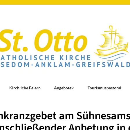
Kirchliche Feiern
Angebote
Tourismuspastoral
nkranzgebet am Sühnesams
nschließender Anbetung in 