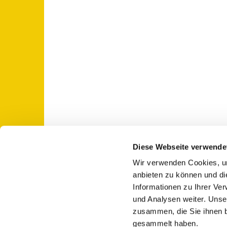
Diese Webseite verwende
Wir verwenden Cookies, um
St. Otto: Katholische Kirche Use

anbieten zu können und di
Informationen zu Ihrer Ve
und Analysen weiter. Unse
zusammen, die Sie ihnen b
gesammelt haben.