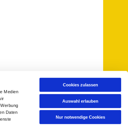
Cookies zulassen
le Medien
 5735-0
pfarramt@sankt-otto.de

ir
Auswahl erlauben
, Werbung
ren Daten
Nur notwendige Cookies
ienste