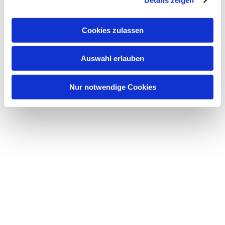
Details zeigen
s
a
u
Cookies zulassen
s
w
Dies könnte Sie auch interessieren
Auswahl erlauben
a
h
l
Nur notwendige Cookies