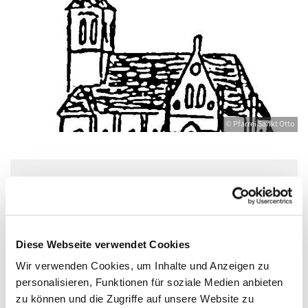
© Pfarrei Sankt Otto
Donnerstag, 29. Juli 2027, 17:00 - 18:30
Uhr
Diese Webseite verwendet Cookies
Bahnhofstr. 12, 17489 Greifswald,
Wir verwenden Cookies, um Inhalte und Anzeigen zu
Bahnhofstraße 12, 17489 Greifswald
personalisieren, Funktionen für soziale Medien anbieten
zu können und die Zugriffe auf unsere Website zu