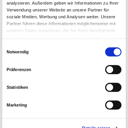
Boddenkieker - Deutsche
analysieren. Außerdem geben wir Informationen zu Ihrer
Pfadfinderschaft Sankt Georg - Wölflinge
Verwendung unserer Website an unsere Partner für
soziale Medien, Werbung und Analysen weiter. Unsere
ab 6 Jahren
Partner führen diese Informationen möglicherweise mit
weiteren Daten zusammen, die Sie ihnen bereitgestellt
haben oder die sie im Rahmen Ihrer Nutzung der Dienste
gesammelt haben.
E
Notwendig
i
n
w
Präferenzen
i
l
l
Statistiken
i
g
Marketing
u
n
g