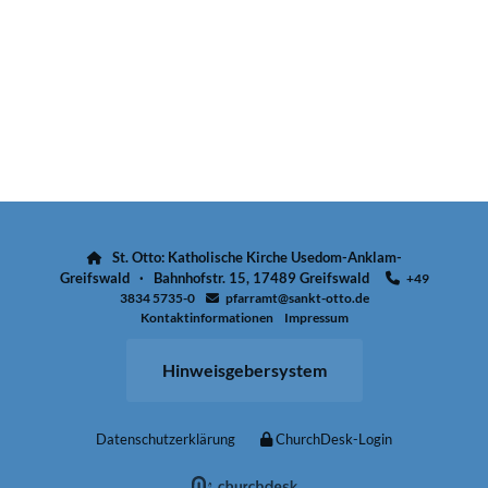
St. Otto: Katholische Kirche Usedom-Anklam-

Greifswald · Bahnhofstr. 15, 17489 Greifswald
+49

3834 5735-0
pfarramt@sankt-otto.de

Kontaktinformationen
Impressum
Hinweisgebersystem
Datenschutzerklärung
ChurchDesk-Login