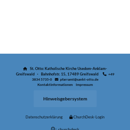
St. Otto: Katholische Kirche Usedom-Anklam-

Greifswald · Bahnhofstr. 15, 17489 Greifswald
+49

3834 5735-0
pfarramt@sankt-otto.de

Kontaktinformationen
Impressum
Hinweisgebersystem
Datenschutzerklärung
ChurchDesk-Login