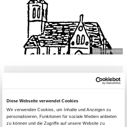
© Pfarrei Sankt Otto
Donnerstag, 13. Mai 2027, 17:00 - 18:30
Uhr
Diese Webseite verwendet Cookies
Bahnhofstr. 12, 17489 Greifswald,
Wir verwenden Cookies, um Inhalte und Anzeigen zu
Bahnhofstraße 12, 17489 Greifswald
personalisieren, Funktionen für soziale Medien anbieten
zu können und die Zugriffe auf unsere Website zu