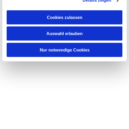
Details zeigen
s
a
u
Cookies zulassen
s
w
Dies könnte Sie auch interessieren
Auswahl erlauben
a
h
l
Nur notwendige Cookies