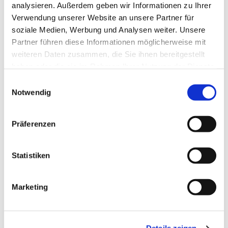
Boddenkieker - Deutsche
analysieren. Außerdem geben wir Informationen zu Ihrer
Pfadfinderschaft Sankt Georg - Wölflinge
Verwendung unserer Website an unsere Partner für
soziale Medien, Werbung und Analysen weiter. Unsere
ab 6 Jahren
Partner führen diese Informationen möglicherweise mit
weiteren Daten zusammen, die Sie ihnen bereitgestellt
haben oder die sie im Rahmen Ihrer Nutzung der Dienste
gesammelt haben.
E
Notwendig
i
n
w
Präferenzen
i
l
l
Statistiken
i
g
Marketing
u
n
g