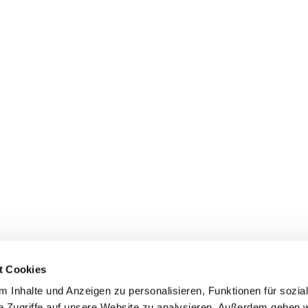
t Cookies
 Inhalte und Anzeigen zu personalisieren, Funktionen für sozia
+49 3834
dom-Anklam-Greifswald · Bahnhofstr. 15, 17489 Greifswald

e Zugriffe auf unsere Website zu analysieren. Außerdem geben w