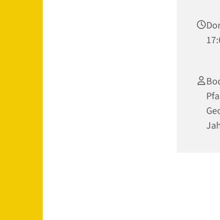
Don
17:
Bod
Pfa
Geo
Ja