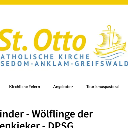
Kirchliche Feiern
Angebote
Tourismuspastoral
inder - Wölflinge der
enkieker - DPSG