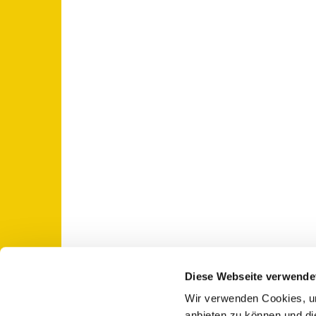
Diese Webseite verwende
Wir verwenden Cookies, um
St. Otto: Katholische Kirche Use

anbieten zu können und di