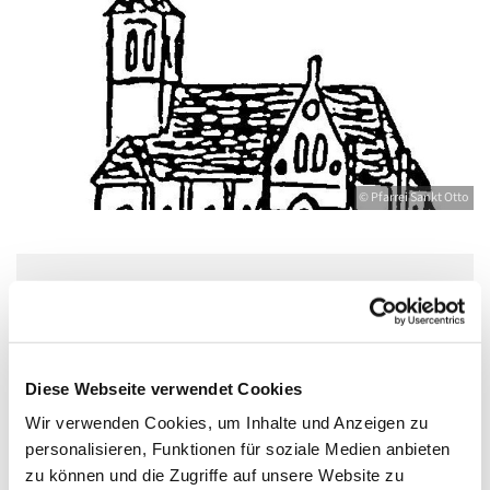
© Pfarrei Sankt Otto
Donnerstag, 23. Dezember 2027, 17:00 -
18:30 Uhr
Diese Webseite verwendet Cookies
Bahnhofstr. 12, 17489 Greifswald,
Wir verwenden Cookies, um Inhalte und Anzeigen zu
Bahnhofstraße 12, 17489 Greifswald
personalisieren, Funktionen für soziale Medien anbieten
zu können und die Zugriffe auf unsere Website zu