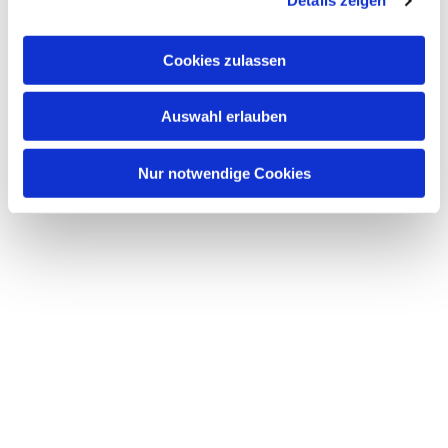
Details zeigen
s
a
u
Cookies zulassen
s
w
Dies könnte Sie auch interessieren
Auswahl erlauben
a
h
l
Nur notwendige Cookies