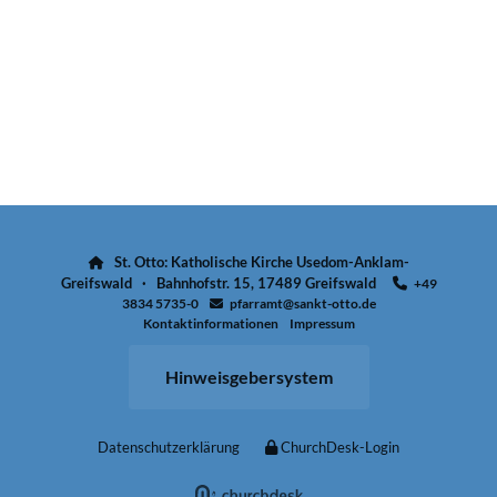
St. Otto: Katholische Kirche Usedom-Anklam-

Greifswald · Bahnhofstr. 15, 17489 Greifswald
+49

3834 5735-0
pfarramt@sankt-otto.de

Kontaktinformationen
Impressum
Hinweisgebersystem
Datenschutzerklärung
ChurchDesk-Login