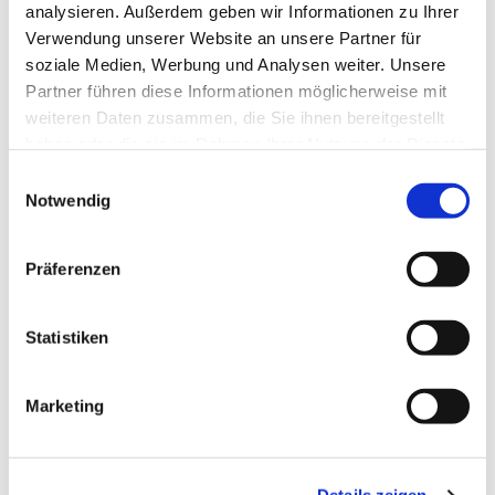
Boddenkieker - Deutsche
analysieren. Außerdem geben wir Informationen zu Ihrer
Pfadfinderschaft Sankt Georg - Wölflinge
Verwendung unserer Website an unsere Partner für
soziale Medien, Werbung und Analysen weiter. Unsere
ab 6 Jahren
Partner führen diese Informationen möglicherweise mit
weiteren Daten zusammen, die Sie ihnen bereitgestellt
haben oder die sie im Rahmen Ihrer Nutzung der Dienste
gesammelt haben.
E
Notwendig
i
n
w
Präferenzen
i
l
l
Statistiken
i
g
Marketing
u
n
g