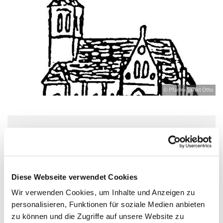
© Pfarrei Sankt Otto
Donnerstag, 16. September 2027, 17:00 -
18:30 Uhr
Diese Webseite verwendet Cookies
Bahnhofstr. 12, 17489 Greifswald,
Wir verwenden Cookies, um Inhalte und Anzeigen zu
Bahnhofstraße 12, 17489 Greifswald
personalisieren, Funktionen für soziale Medien anbieten
zu können und die Zugriffe auf unsere Website zu