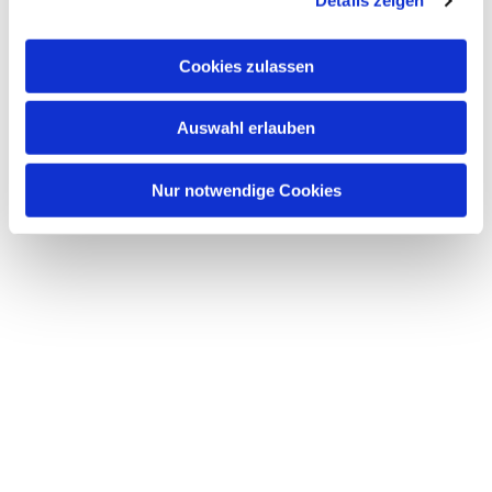
Details zeigen
s
a
u
Cookies zulassen
s
w
Dies könnte Sie auch interessieren
Auswahl erlauben
a
h
l
Nur notwendige Cookies