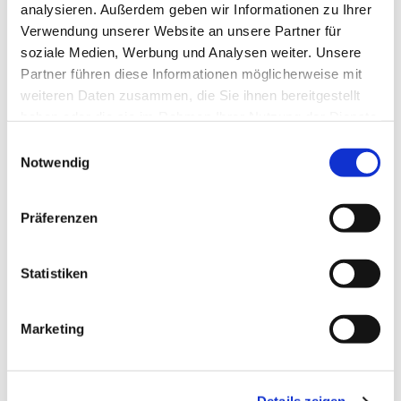
Boddenkieker - Deutsche
analysieren. Außerdem geben wir Informationen zu Ihrer
Pfadfinderschaft Sankt Georg - Wölflinge
Verwendung unserer Website an unsere Partner für
soziale Medien, Werbung und Analysen weiter. Unsere
ab 6 Jahren
Partner führen diese Informationen möglicherweise mit
weiteren Daten zusammen, die Sie ihnen bereitgestellt
haben oder die sie im Rahmen Ihrer Nutzung der Dienste
gesammelt haben.
E
Notwendig
i
n
w
Präferenzen
i
l
l
Statistiken
i
g
Marketing
u
n
g