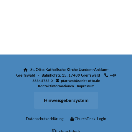
St. Otto: Katholische Kirche Usedom-Anklam-

Greifswald · Bahnhofstr. 15, 17489 Greifswald
+49

3834 5735-0
pfarramt@sankt-otto.de

Kontaktinformationen
Impressum
Hinweisgebersystem
Datenschutzerklärung
ChurchDesk-Login