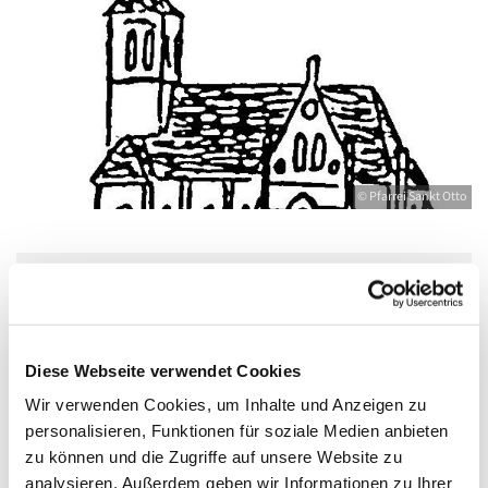
© Pfarrei Sankt Otto
Freitag, 9. April 2027, 17:30 - 19:00 Uhr
Bahnhofstr. 12, 17489 Greifswald,
Diese Webseite verwendet Cookies
Bahnhofstraße 12, 17489 Greifswald
Wir verwenden Cookies, um Inhalte und Anzeigen zu
personalisieren, Funktionen für soziale Medien anbieten
zu können und die Zugriffe auf unsere Website zu
Boddenkieker - Deutsche
analysieren. Außerdem geben wir Informationen zu Ihrer