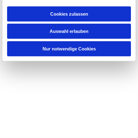
a
u
Cookies zulassen
s
w
Dies könnte Sie auch interessieren
Auswahl erlauben
a
h
l
Nur notwendige Cookies