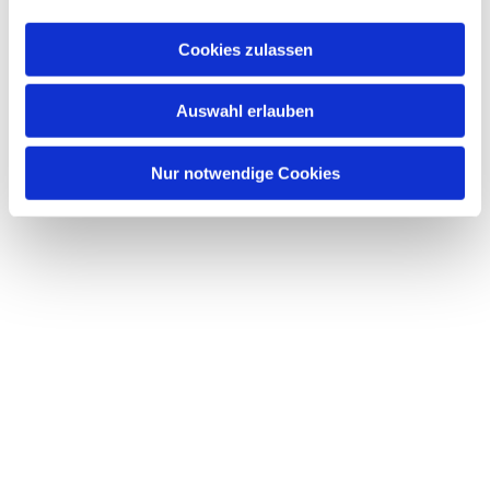
a
u
Cookies zulassen
s
w
Dies könnte Sie auch interessieren
Auswahl erlauben
a
h
l
Nur notwendige Cookies