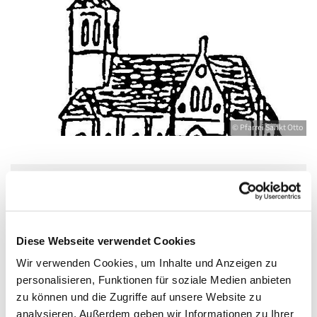
© Pfarrei Sankt Otto
Freitag, 2. April 2027, 17:30 - 19:00 Uhr
Bahnhofstr. 12, 17489 Greifswald,
Diese Webseite verwendet Cookies
Bahnhofstraße 12, 17489 Greifswald
Wir verwenden Cookies, um Inhalte und Anzeigen zu
personalisieren, Funktionen für soziale Medien anbieten
zu können und die Zugriffe auf unsere Website zu
Boddenkieker - Deutsche
analysieren. Außerdem geben wir Informationen zu Ihrer