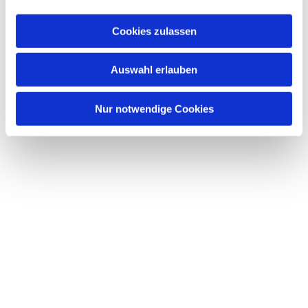
a
u
Cookies zulassen
s
w
Dies könnte Sie auch interessieren
Auswahl erlauben
a
h
l
Nur notwendige Cookies