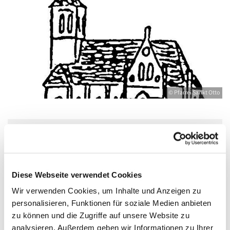
© Pfarrei Sankt Otto
Freitag, 15. Januar 2027, 17:30 - 19:00 Uhr
Bahnhofstr. 12, 17489 Greifswald,
Diese Webseite verwendet Cookies
Bahnhofstraße 12, 17489 Greifswald
Wir verwenden Cookies, um Inhalte und Anzeigen zu
personalisieren, Funktionen für soziale Medien anbieten
zu können und die Zugriffe auf unsere Website zu
Boddenkieker - Deutsche
analysieren. Außerdem geben wir Informationen zu Ihrer