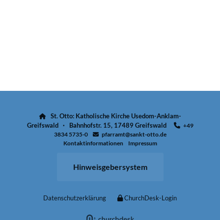
St. Otto: Katholische Kirche Usedom-Anklam-

Greifswald · Bahnhofstr. 15, 17489 Greifswald
+49

3834 5735-0
pfarramt@sankt-otto.de

Kontaktinformationen
Impressum
Hinweisgebersystem
Datenschutzerklärung
ChurchDesk-Login