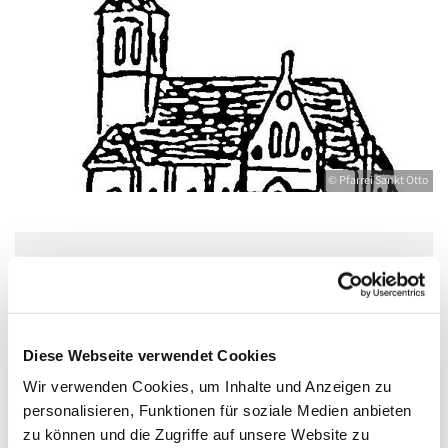
© Pfarrei Sankt Otto
Freitag, 6. November 2026, 17:30 - 19:00
Uhr
Diese Webseite verwendet Cookies
Bahnhofstr. 12, 17489 Greifswald,
Wir verwenden Cookies, um Inhalte und Anzeigen zu
Bahnhofstraße 12, 17489 Greifswald
personalisieren, Funktionen für soziale Medien anbieten
zu können und die Zugriffe auf unsere Website zu