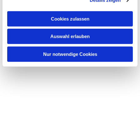
Details zeigen
s
a
u
Cookies zulassen
s
w
Dies könnte Sie auch interessieren
Auswahl erlauben
a
h
l
Nur notwendige Cookies