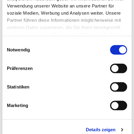
Pfadfinderschaft Sankt Georg -
Verwendung unserer Website an unsere Partner für
Jungpfadfinder frühestens ab 9 Jahren
soziale Medien, Werbung und Analysen weiter. Unsere
Partner führen diese Informationen möglicherweise mit
weiteren Daten zusammen, die Sie ihnen bereitgestellt
haben oder die sie im Rahmen Ihrer Nutzung der Dienste
gesammelt haben.
E
Notwendig
i
n
w
Präferenzen
i
l
l
Statistiken
i
g
Marketing
u
n
g
Details zeigen
s