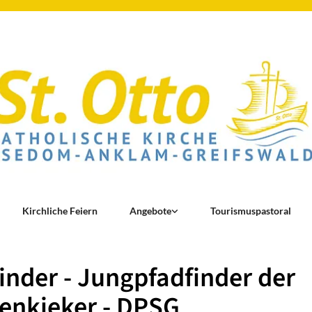
Kirchliche Feiern
Angebote
Tourismuspastoral
inder - Jungpfadfinder der
enkieker - DPSG