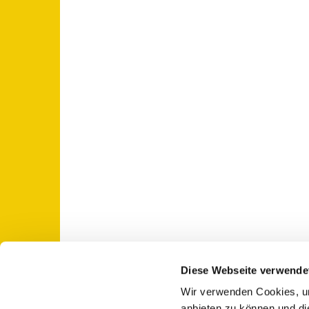
Diese Webseite verwende
Wir verwenden Cookies, um
St. Otto: Katholische Kirche Use

anbieten zu können und di