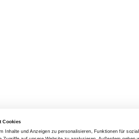
t Cookies
 Inhalte und Anzeigen zu personalisieren, Funktionen für sozia
+49 3834
dom-Anklam-Greifswald · Bahnhofstr. 15, 17489 Greifswald

e Zugriffe auf unsere Website zu analysieren. Außerdem geben w