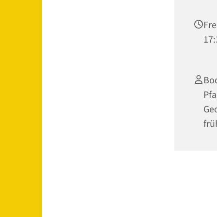
Fre
17:
Bod
Pfa
Geo
frü