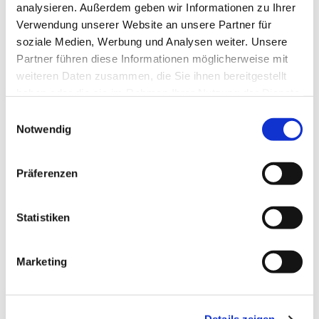
Boddenkieker - Deutsche
analysieren. Außerdem geben wir Informationen zu Ihrer
Pfadfinderschaft Sankt Georg -
Verwendung unserer Website an unsere Partner für
soziale Medien, Werbung und Analysen weiter. Unsere
Jungpfadfinder frühestens ab 9 Jahren
Partner führen diese Informationen möglicherweise mit
weiteren Daten zusammen, die Sie ihnen bereitgestellt
haben oder die sie im Rahmen Ihrer Nutzung der Dienste
gesammelt haben.
E
Notwendig
i
n
w
Präferenzen
i
l
l
Statistiken
i
g
Marketing
u
n
g