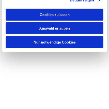
Details zeigen
s
a
u
Cookies zulassen
s
w
Dies könnte Sie auch interessieren
Auswahl erlauben
a
h
l
Nur notwendige Cookies