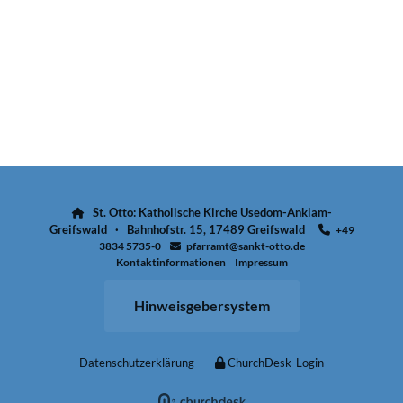
St. Otto: Katholische Kirche Usedom-Anklam-

Greifswald · Bahnhofstr. 15, 17489 Greifswald
+49

3834 5735-0
pfarramt@sankt-otto.de

Kontaktinformationen
Impressum
Hinweisgebersystem
Datenschutzerklärung
ChurchDesk-Login