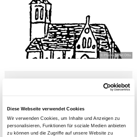
© Pfarrei Sankt Otto
Freitag, 29. Oktober 2027, 17:30 - 19:00
Uhr
Diese Webseite verwendet Cookies
Bahnhofstr. 12, 17489 Greifswald,
Wir verwenden Cookies, um Inhalte und Anzeigen zu
Bahnhofstraße 12, 17489 Greifswald
personalisieren, Funktionen für soziale Medien anbieten
zu können und die Zugriffe auf unsere Website zu