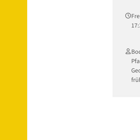
Fre
17:
Bod
Pfa
Geo
frü