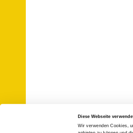
Diese Webseite verwende
Wir verwenden Cookies, um
St. Otto: Katholische Kirche Use

anbieten zu können und di