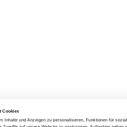
t Cookies
 Inhalte und Anzeigen zu personalisieren, Funktionen für sozia
+49 3834
dom-Anklam-Greifswald · Bahnhofstr. 15, 17489 Greifswald

e Zugriffe auf unsere Website zu analysieren. Außerdem geben w