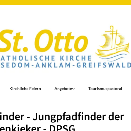
Kirchliche Feiern
Angebote
Tourismuspastoral
inder - Jungpfadfinder der
enkieker - DPSG