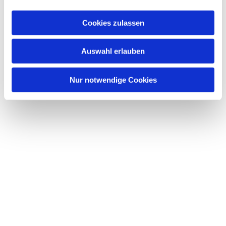
a
u
Cookies zulassen
s
w
Dies könnte Sie auch interessieren
Auswahl erlauben
a
h
l
Nur notwendige Cookies