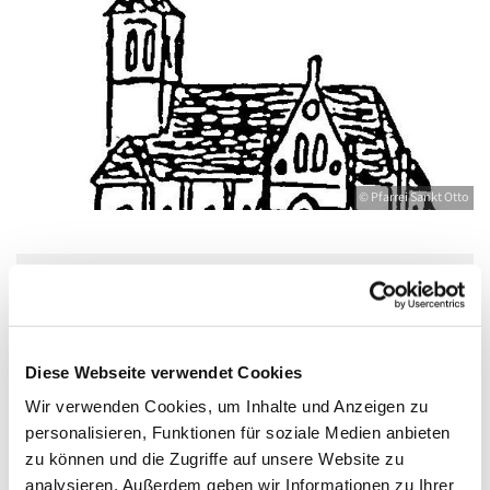
© Pfarrei Sankt Otto
Freitag, 8. Oktober 2027, 17:30 - 19:00 Uhr
Bahnhofstr. 12, 17489 Greifswald,
Diese Webseite verwendet Cookies
Bahnhofstraße 12, 17489 Greifswald
Wir verwenden Cookies, um Inhalte und Anzeigen zu
personalisieren, Funktionen für soziale Medien anbieten
zu können und die Zugriffe auf unsere Website zu
Boddenkieker - Deutsche
analysieren. Außerdem geben wir Informationen zu Ihrer